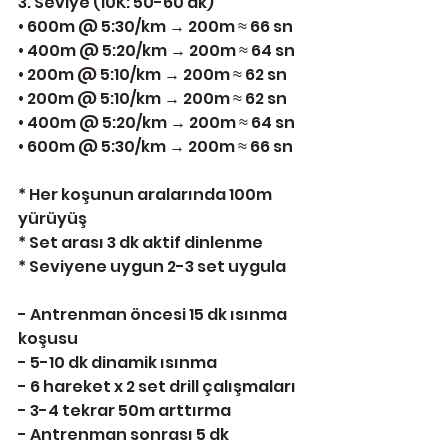
3. Seviye (10K: 50-60 dk)
• 600m @ 5:30/km → 200m ≈ 66 sn
• 400m @ 5:20/km → 200m ≈ 64 sn
• 200m @ 5:10/km → 200m ≈ 62 sn
• 200m @ 5:10/km → 200m ≈ 62 sn
• 400m @ 5:20/km → 200m ≈ 64 sn
• 600m @ 5:30/km → 200m ≈ 66 sn
* Her koşunun aralarında 100m 
yürüyüş
* Set arası 3 dk aktif dinlenme
* Seviyene uygun 2-3 set uygula
- Antrenman öncesi 15 dk ısınma 
koşusu
- 5-10 dk dinamik ısınma
- 6 hareket x 2 set drill çalışmaları
- 3-4 tekrar 50m arttırma
- Antrenman sonrası 5 dk 