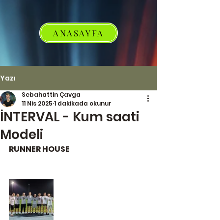
ANASAYFA
Yazı
Sebahattin Çavga
11 Nis 2025
1 dakikada okunur
İNTERVAL - Kum saati
Modeli
RUNNER HOUSE 