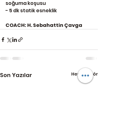
soğuma koşusu
- 5 dk statik esneklik
COACH: H. Sebahattin Çavga
Hepsini Gör
Son Yazılar